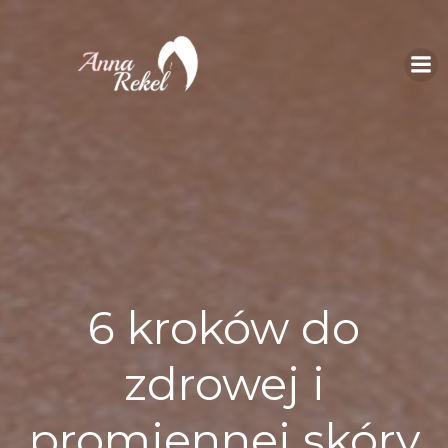
Skip
to
content
6 kroków do
zdrowej i
promiennej skóry