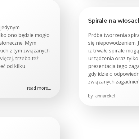
Spirale na włosac
o jedynym
ylko ono będzie mogło
Próba tworzenia spir
 słoneczne. Mym
się niepowodzeniem. J
kich z tym związanych
iż trwałe spirale mog
ięcej, trzeba też
urządzenia oraz tylko
eć od kilku
prezentacja tego zag
gdy idzie o odpowiedn
związanych zagadnień.
read more...
by
annarekel