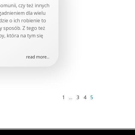
omunii, czy też innych
adnieniem dla wielu
zie o ich robienie to
y sposób. Z tego też
y, która na tym się
read more...
Page
Page
Page
Page
1
…
3
4
5