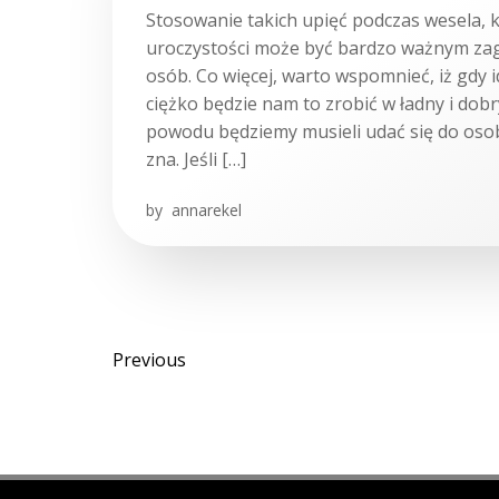
Stosowanie takich upięć podczas wesela, k
uroczystości może być bardzo ważnym zag
osób. Co więcej, warto wspomnieć, iż gdy id
ciężko będzie nam to zrobić w ładny i dobr
powodu będziemy musieli udać się do osob
zna. Jeśli […]
by
annarekel
Posts
Posts
Previous
navigation
navigation