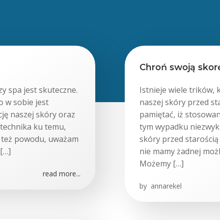
Chroń swoją skorę
y spa jest skuteczne.
Istnieje wiele trików
 w sobie jest
naszej skóry przed st
cję naszej skóry oraz
pamiętać, iż stosowa
technika ku temu,
tym wypadku niezwyk
o też powodu, uważam
skóry przed starością
[…]
nie mamy żadnej możl
Możemy […]
read more...
by
annarekel