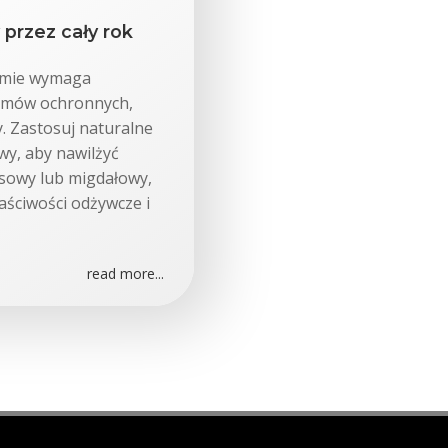
 przez cały rok
zimie wymaga
remów ochronnych,
y. Zastosuj naturalne
owy, aby nawilżyć
kosowy lub migdałowy,
aściwości odżywcze i
read more...