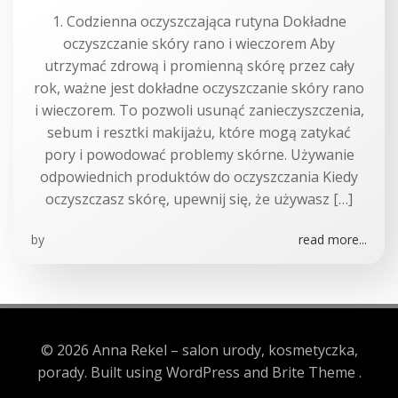
1. Codzienna oczyszczająca rutyna Dokładne
oczyszczanie skóry rano i wieczorem Aby
utrzymać zdrową i promienną skórę przez cały
rok, ważne jest dokładne oczyszczanie skóry rano
i wieczorem. To pozwoli usunąć zanieczyszczenia,
sebum i resztki makijażu, które mogą zatykać
pory i powodować problemy skórne. Używanie
odpowiednich produktów do oczyszczania Kiedy
oczyszczasz skórę, upewnij się, że używasz […]
by
read more...
© 2026 Anna Rekel – salon urody, kosmetyczka,
porady. Built using WordPress and Brite Theme .